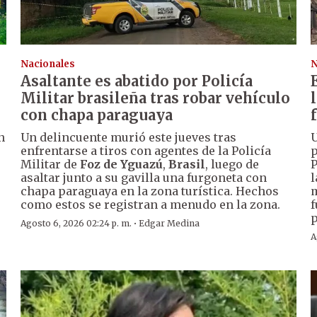
Nacionales
N
Asaltante es abatido por Policía
Militar brasileña tras robar vehículo
con chapa paraguaya
n
Un delincuente murió este jueves tras
U
enfrentarse a tiros con agentes de la Policía
p
Militar de
Foz de Yguazú
,
Brasil
, luego de
P
asaltar junto a su gavilla una furgoneta con
l
chapa paraguaya en la zona turística. Hechos
m
como estos se registran a menudo en la zona.
f
p
·
Agosto 6, 2026 02:24 p. m.
Edgar Medina
A