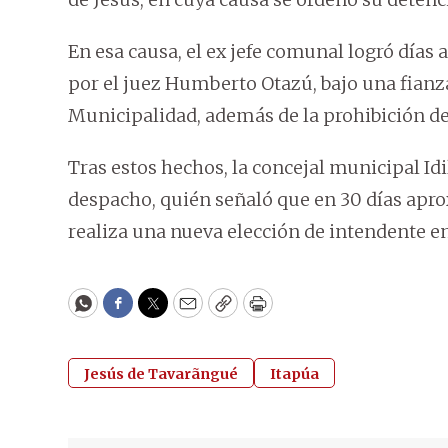
En esa causa, el ex jefe comunal logró días
por el juez Humberto Otazú, bajo una fianza,
Municipalidad, además de la prohibición de 
Tras estos hechos, la concejal municipal I
despacho, quién señaló que en 30 días apr
realiza una nueva elección de intendente e
WhatsApp
Facebook
Twitter
Email
Copy
Print
Jesús de Tavarãngué
Itapúa