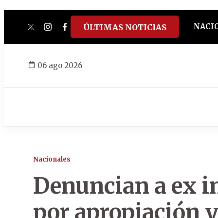
NACI
ÚLTIMAS NOTICIAS
twitter
instagram
facebook
tiktok
youtube
spotify
06 ago 2026
Nacionales
Denuncian a ex i
por apropiación y