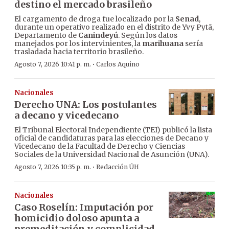
destino el mercado brasileño
El cargamento de droga fue localizado por la
Senad
,
durante un operativo realizado en el distrito de Yvy Pytã,
Departamento de
Canindeyú
. Según los datos
manejados por los intervinientes, la
marihuana
sería
trasladada hacia territorio brasileño.
·
Agosto 7, 2026 10:41 p. m.
Carlos Aquino
Nacionales
Derecho UNA: Los postulantes
a decano y vicedecano
El Tribunal Electoral Independiente (TEI) publicó la lista
oficial de candidaturas para las elecciones de Decano y
Vicedecano de la Facultad de Derecho y Ciencias
Sociales de la Universidad Nacional de Asunción (UNA).
·
Agosto 7, 2026 10:35 p. m.
Redacción ÚH
Nacionales
Caso Roselín: Imputación por
homicidio doloso apunta a
premeditación y complicidad