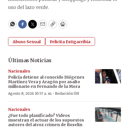
uso del lazo verde.
WhatsApp
Facebook
Twitter
Email
Copy
Print
Abuso Sexual
Felicita Estigarribia
Últimas Noticias
Nacionales
Policía detiene al conocido Diógenes
Martínez Vera y Aragón por asalto
millonario en Fernando de la Mora
·
Agosto 8, 2026 10:57 a. m.
Redacción ÚH
Nacionales
¿Fue todo planificado? Videos
muestran el actuar de los supuestos
autores del atroz crimen de Roselin