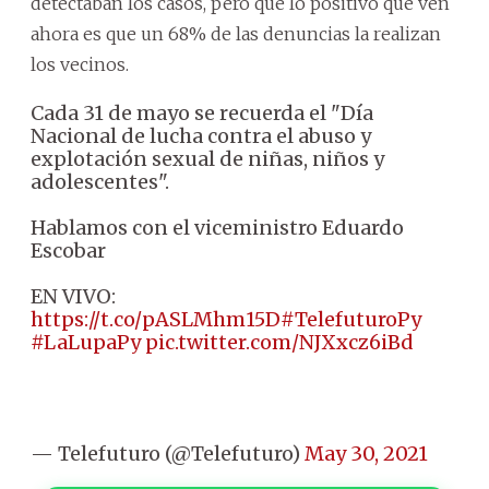
detectaban los casos, pero que lo positivo que ven
ahora es que un 68% de las denuncias la realizan
los vecinos.
Cada 31 de mayo se recuerda el "Día
Nacional de lucha contra el abuso y
explotación sexual de niñas, niños y
adolescentes".
Hablamos con el viceministro Eduardo
Escobar
EN VIVO:
https://t.co/pASLMhm15D
#TelefuturoPy
#LaLupaPy
pic.twitter.com/NJXxcz6iBd
— Telefuturo (@Telefuturo)
May 30, 2021