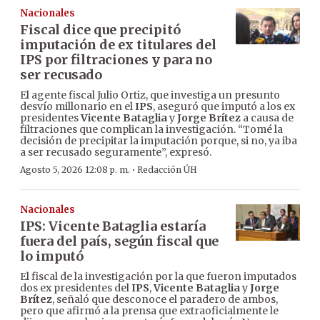
Nacionales
Fiscal dice que precipitó
imputación de ex titulares del
IPS por filtraciones y para no
ser recusado
El agente fiscal Julio Ortiz, que investiga un presunto
desvío millonario en el
IPS
, aseguró que imputó a los ex
presidentes
Vicente Bataglia
y
Jorge Brítez
a causa de
filtraciones que complican la investigación. “Tomé la
decisión de precipitar la imputación porque, si no, ya iba
a ser recusado seguramente”, expresó.
·
Agosto 5, 2026 12:08 p. m.
Redacción ÚH
Nacionales
IPS: Vicente Bataglia estaría
fuera del país, según fiscal que
lo imputó
El fiscal de la investigación por la que fueron imputados
dos ex presidentes del
IPS
,
Vicente Bataglia
y
Jorge
Brítez
, señaló que desconoce el paradero de ambos,
pero que afirmó a la prensa que extraoficialmente le