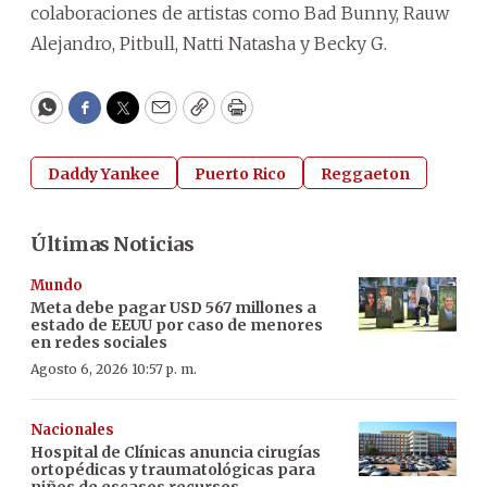
colaboraciones de artistas como Bad Bunny, Rauw
Alejandro, Pitbull, Natti Natasha y Becky G.
WhatsApp
Facebook
Twitter
Email
Copy
Print
Daddy Yankee
Puerto Rico
Reggaeton
Últimas Noticias
Mundo
Meta debe pagar USD 567 millones a
estado de EEUU por caso de menores
en redes sociales
Agosto 6, 2026 10:57 p. m.
Nacionales
Hospital de Clínicas anuncia cirugías
ortopédicas y traumatológicas para
niños de escasos recursos