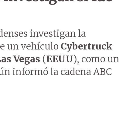
denses investigan la
de un vehículo
Cybertruck
Las Vegas
(
EEUU
), como un
egún informó la cadena ABC