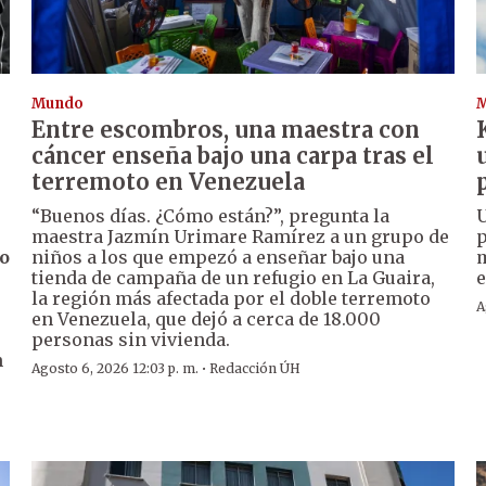
Mundo
Entre escombros, una maestra con
cáncer enseña bajo una carpa tras el
terremoto en Venezuela
“Buenos días. ¿Cómo están?”, pregunta la
U
maestra Jazmín Urimare Ramírez a un grupo de
p
o
niños a los que empezó a enseñar bajo una
m
tienda de campaña de un refugio en La Guaira,
e
la región más afectada por el doble terremoto
A
en Venezuela, que dejó a cerca de 18.000
personas sin vivienda.
n
·
Agosto 6, 2026 12:03 p. m.
Redacción ÚH