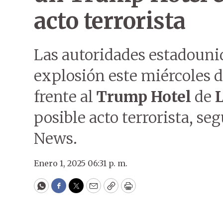
acto terrorista
Las autoridades estadouni
explosión este miércoles 
frente al
Trump Hotel
de
posible acto terrorista, s
News.
Enero 1, 2025 06:31 p. m.
WhatsApp
Facebook
Twitter
Email
Copy
Print