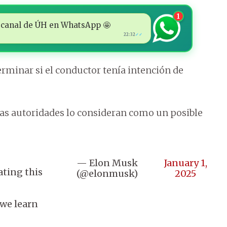
1
 al canal de ÚH en WhatsApp 🤩
22:32
✓✓
rminar si el conductor tenía intención de
.
 las autoridades lo consideran como un posible
— Elon Musk
January 1,
ating this
(@elonmusk)
2025
 we learn