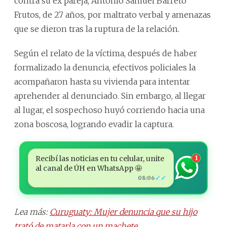
contra su ex pareja, Antonio Samuel Barreto
Frutos, de 27 años, por maltrato verbal y amenazas
que se dieron tras la ruptura de la relación.
Según el relato de la víctima, después de haber
formalizado la denuncia, efectivos policiales la
acompañaron hasta su vivienda para intentar
aprehender al denunciado. Sin embargo, al llegar
al lugar, el sospechoso huyó corriendo hacia una
zona boscosa, logrando evadir la captura.
Recibí las noticias en tu celular, unite
1
al canal de ÚH en WhatsApp 🤩
✓✓
08:06
Lea más:
Curuguaty: Mujer denuncia que su hijo
trató de matarla con un machete