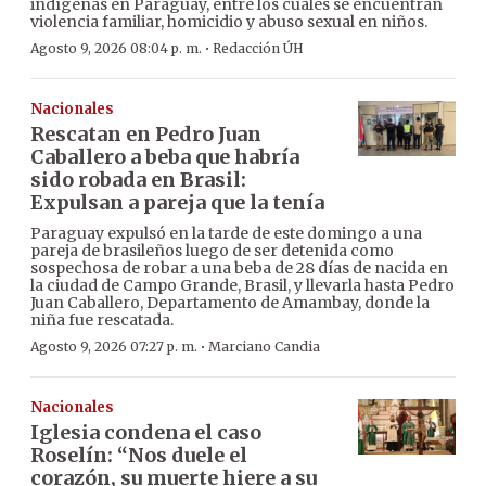
indígenas en Paraguay, entre los cuales se encuentran
violencia familiar, homicidio y abuso sexual en niños.
·
Agosto 9, 2026 08:04 p. m.
Redacción ÚH
Nacionales
Rescatan en Pedro Juan
Caballero a beba que habría
sido robada en Brasil:
Expulsan a pareja que la tenía
Paraguay expulsó en la tarde de este domingo a una
pareja de brasileños luego de ser detenida como
sospechosa de robar a una beba de 28 días de nacida en
la ciudad de Campo Grande, Brasil, y llevarla hasta Pedro
Juan Caballero, Departamento de Amambay, donde la
niña fue rescatada.
·
Agosto 9, 2026 07:27 p. m.
Marciano Candia
Nacionales
Iglesia condena el caso
Roselín: “Nos duele el
corazón, su muerte hiere a su