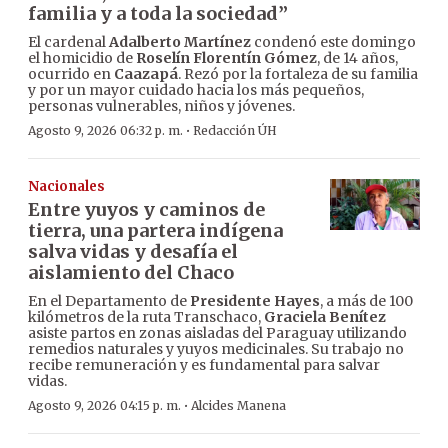
familia y a toda la sociedad”
El cardenal
Adalberto Martínez
condenó este domingo
el homicidio de
Roselín Florentín Gómez
, de 14 años,
ocurrido en
Caazapá
. Rezó por la fortaleza de su familia
y por un mayor cuidado hacia los más pequeños,
personas vulnerables, niños y jóvenes.
·
Agosto 9, 2026 06:32 p. m.
Redacción ÚH
Nacionales
Entre yuyos y caminos de
tierra, una partera indígena
salva vidas y desafía el
aislamiento del Chaco
En el Departamento de
Presidente Hayes
, a más de 100
kilómetros de la ruta Transchaco,
Graciela Benítez
asiste partos en zonas aisladas del Paraguay utilizando
remedios naturales y yuyos medicinales. Su trabajo no
recibe remuneración y es fundamental para salvar
vidas.
·
Agosto 9, 2026 04:15 p. m.
Alcides Manena