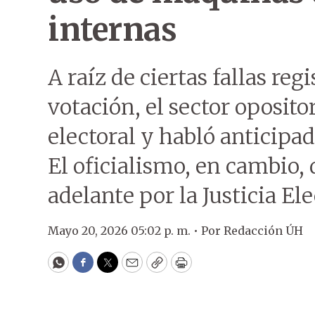
internas
A raíz de ciertas fallas re
votación, el sector oposito
electoral y habló anticipa
El oficialismo, en cambio, 
adelante por la Justicia Ele
Mayo 20, 2026 05:02 p. m. •
Por
Redacción ÚH
WhatsApp
Facebook
Twitter
Email
Copy
Print