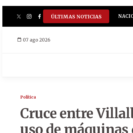
NACI
ÚLTIMAS NOTICIAS
twitter
instagram
facebook
tiktok
youtube
spotify
07 ago 2026
Política
Cruce entre Villal
uso de máquinas 