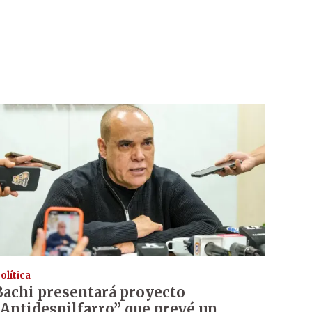
olítica
Bachi presentará proyecto
“Antidespilfarro” que prevé un