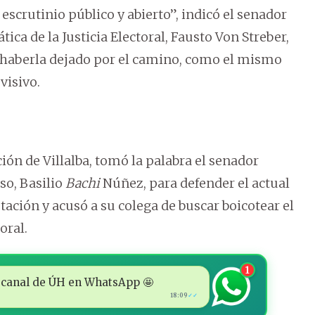
l escrutinio público y abierto”, indicó el senador
ica de la Justicia Electoral, Fausto Von Streber,
y haberla dejado por el camino, como el mismo
visivo.
ón de Villalba, tomó la palabra el senador
so, Basilio
Bachi
Núñez, para defender el actual
ación y acusó a su colega de buscar boicotear el
oral.
1
 al canal de ÚH en WhatsApp 🤩
18:09
✓✓