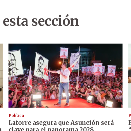
 esta sección
Política
P
Latorre asegura que Asunción será
n
clave para el panorama 2028