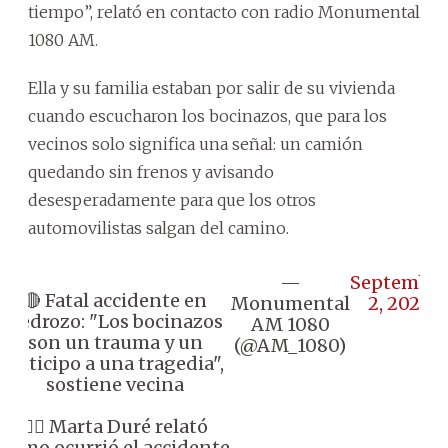
tiempo”, relató en contacto con radio Monumental
1080 AM.
Ella y su familia estaban por salir de su vivienda
cuando escucharon los bocinazos, que para los
vecinos solo significa una señal: un camión
quedando sin frenos y avisando
desesperadamente para que los otros
automovilistas salgan del camino.
—
Septembe
🔴 Fatal accidente en
Monumental
2, 2024
Pedrozo: "Los bocinazos
AM 1080
son un trauma y un
(@AM_1080)
anticipo a una tragedia",
sostiene vecina
👉🏼 Marta Duré relató
cómo ocurrió el accidente