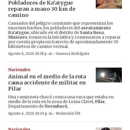
Pobladores de Ka’atygue
reparan a mano 30 km de
camino
Cansados del peligro constante que representan los
enormes baches, los pobladores del
asentamiento
Ka’atygue
, ubicado en el distrito de
Santa Rosa
,
Misiones
, tomaron la iniciativa y comenzaron a reparar
por cuenta propia un trayecto de aproximadamente 30
kilómetros de camino vecinal.
·
Agosto 6, 2026 10:38 p. m.
Vanessa Rodríguez
Nacionales
Animal en el medio de la ruta
causa accidente de militar en
Pilar
Una camioneta chocó contra una vaca que estaba en
medio de la ruta en la zona de Loma Clavel,
Pilar
,
Departamento de
Ñeembucú
.
·
Agosto 6, 2026 10:24 p. m.
Redacción ÚH
Nacionales