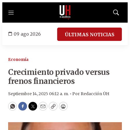
Menú
Mostrar
búsqued
09 ago 2026
ÚLTIMAS NOTICIAS
Economía
Crecimiento privado versus
frenos financieros
Septiembre 14, 2025 06:12 a. m. •
Por
Redacción ÚH
WhatsApp
Facebook
Twitter
Email
Copy
Print