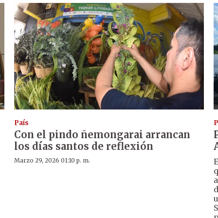
País
P
Con el pindo ñemongarai arrancan
los días santos de reflexión
Marzo 29, 2026 01:10 p. m.
E
q
a
d
u
,
S
p