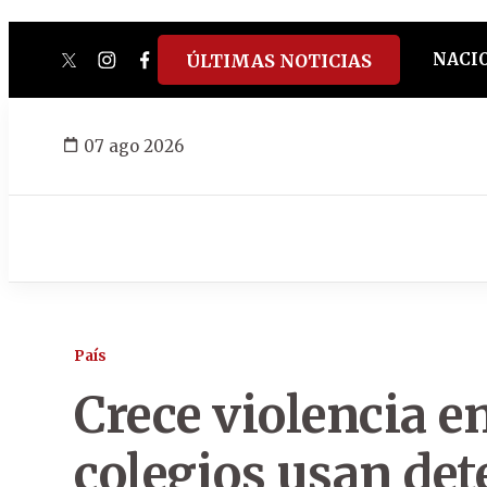
NACI
ÚLTIMAS NOTICIAS
twitter
instagram
facebook
tiktok
youtube
spotify
07 ago 2026
País
Crece violencia 
colegios usan det