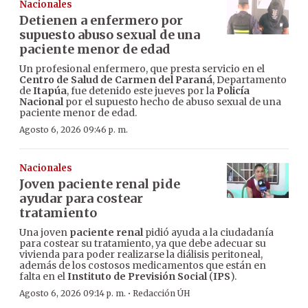
Nacionales
Detienen a enfermero por
supuesto abuso sexual de una
paciente menor de edad
Un profesional enfermero, que presta servicio en el
Centro de Salud de Carmen del Paraná
, Departamento
de
Itapúa
, fue detenido este jueves por la
Policía
Nacional
por el supuesto hecho de abuso sexual de una
paciente menor de edad.
Agosto 6, 2026 09:46 p. m.
Nacionales
Joven paciente renal pide
ayudar para costear
tratamiento
Una joven
paciente renal
pidió ayuda a la ciudadanía
para costear su tratamiento, ya que debe adecuar su
vivienda para poder realizarse la diálisis peritoneal,
además de los costosos medicamentos que están en
falta en el
Instituto de Previsión Social
(
IPS
).
·
Agosto 6, 2026 09:14 p. m.
Redacción ÚH