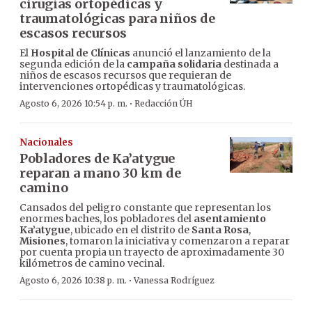
cirugías ortopédicas y
traumatológicas para niños de
escasos recursos
El
Hospital de Clínicas
anunció el lanzamiento de la
segunda edición de la
campaña solidaria
destinada a
niños de escasos recursos que requieran de
intervenciones ortopédicas y traumatológicas.
·
Agosto 6, 2026 10:54 p. m.
Redacción ÚH
Nacionales
Pobladores de Ka’atygue
reparan a mano 30 km de
camino
Cansados del peligro constante que representan los
enormes baches, los pobladores del
asentamiento
Ka’atygue
, ubicado en el distrito de
Santa Rosa
,
Misiones
, tomaron la iniciativa y comenzaron a reparar
por cuenta propia un trayecto de aproximadamente 30
kilómetros de camino vecinal.
·
Agosto 6, 2026 10:38 p. m.
Vanessa Rodríguez