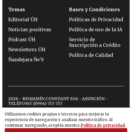
Temas
Bases y Condiciones
Editorial ÚH
Políticas de Privacidad
Noticias positivas
Política de uso de la IA
Pódcast ÚH
Servicio de
Suscripción a Crédito
Newsletters ÚH
Política de Calidad
Ñandejara Ñe’ẽ
2026 - BENJAMÍN CONSTANT 658 - ASUNCIÓN -
TELÉFONO:
(0994) 715 715
Utilizamos cookies propias y terceros para mejorar tu
experiencia de navegación y analizar nuestro tráfico. Al
twitter
instagram
facebook
tiktok
youtube
spotify
continuar navegando, aceptás nuestra
Política de privacidad
.