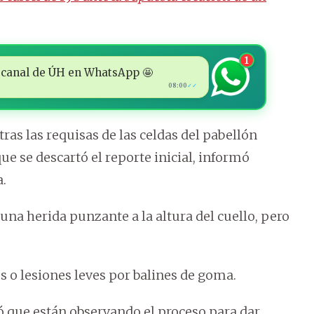
1
 al canal de ÚH en WhatsApp 🤩
08:00
✓✓
ras las requisas de las celdas del pabellón
ue se descartó el reporte inicial, informó
.
 una herida punzante a la altura del cuello, pero
 o lesiones leves por balines de goma.
aló que están observando el proceso para dar