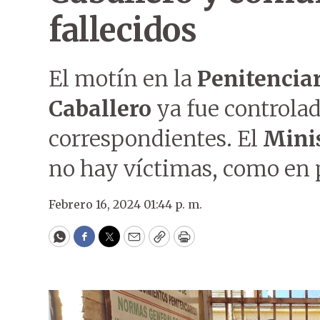
fallecidos
El motín en la
Penitenciar
Caballero
ya fue controlad
correspondientes. El
Minis
no hay víctimas, como en p
Febrero 16, 2024 01:44 p. m.
WhatsApp
Facebook
Twitter
Email
Copy
Print