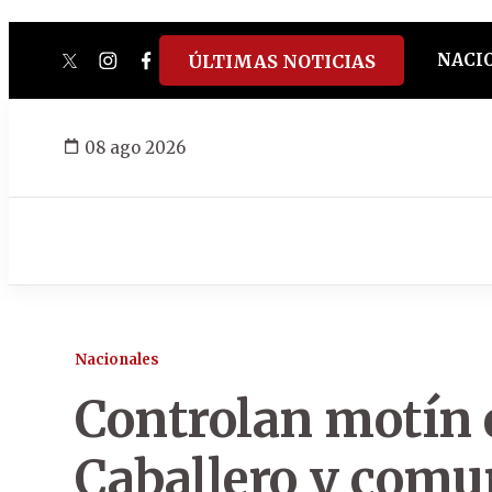
NACI
ÚLTIMAS NOTICIAS
twitter
instagram
facebook
tiktok
youtube
spotify
08 ago 2026
Nacionales
Controlan motín 
Caballero y comu