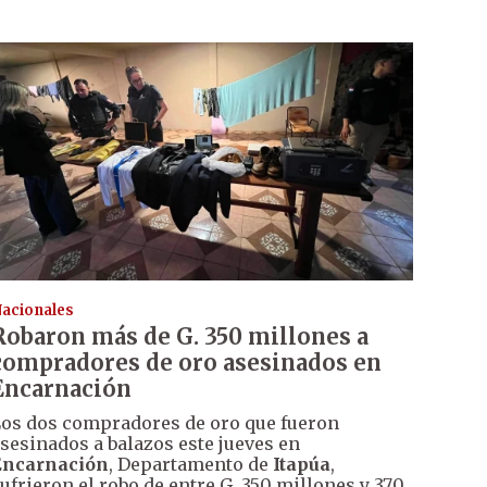
acionales
Robaron más de G. 350 millones a
compradores de oro asesinados en
Encarnación
os dos compradores de oro que fueron
sesinados a balazos este jueves en
Encarnación
, Departamento de
Itapúa
,
ufrieron el robo de entre G. 350 millones y 370