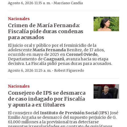
·
Agosto 6, 2026 11:35 a. m.
Marciano Candia
Nacionales
Crimen de María Fernanda:
Fiscalía pide duras condenas
para acusados
El juicio oral y público por el feminicidio de la
adolescente
María Fernanda
Benítez, de 17 años,
ocurrido en mayo de 2025 en
Coronel Oviedo
,
Departamento de
Caaguazú
, avanza hacia su etapa
decisiva. La Fiscalía pidió penas duras para acusados.
·
Agosto 6, 2026 11:25 a. m.
Robert Figueredo
Nacionales
Consejero de IPS se desmarca
de caso indagado por Fiscalía
y apunta a ex titulares
El consejero del
Instituto de Previsión Social
(
IPS
) José
Emilio Argaña se desmarcó del supuesto perjuicio de G.
61.000 millones a la previsional tras detectarse
presuntas irregularidades en contrato de quirófanos