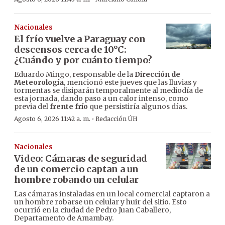
Nacionales
El frío vuelve a Paraguay con
descensos cerca de 10°C:
¿Cuándo y por cuánto tiempo?
Eduardo Mingo, responsable de la
Dirección de
Meteorología
, mencionó este jueves que las lluvias y
tormentas se disiparán temporalmente al mediodía de
esta jornada, dando paso a un calor intenso, como
previa del
frente frío
que persistiría algunos días.
·
Agosto 6, 2026 11:42 a. m.
Redacción ÚH
Nacionales
Video: Cámaras de seguridad
de un comercio captan a un
hombre robando un celular
Las cámaras instaladas en un local comercial captaron a
un hombre robarse un celular y huir del sitio. Esto
ocurrió en la ciudad de Pedro Juan Caballero,
Departamento de Amambay.