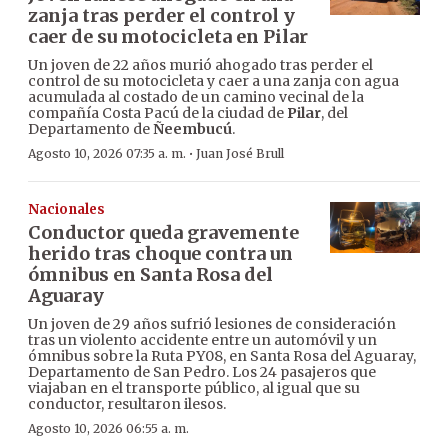
zanja tras perder el control y
caer de su motocicleta en Pilar
Un joven de 22 años murió ahogado tras perder el
control de su motocicleta y caer a una zanja con agua
acumulada al costado de un camino vecinal de la
compañía Costa Pacú de la ciudad de
Pilar
, del
Departamento de
Ñeembucú
.
·
Agosto 10, 2026 07:35 a. m.
Juan José Brull
Nacionales
Conductor queda gravemente
herido tras choque contra un
ómnibus en Santa Rosa del
Aguaray
Un joven de 29 años sufrió lesiones de consideración
tras un violento accidente entre un automóvil y un
ómnibus sobre la Ruta PY08, en Santa Rosa del Aguaray,
Departamento de San Pedro. Los 24 pasajeros que
viajaban en el transporte público, al igual que su
conductor, resultaron ilesos.
Agosto 10, 2026 06:55 a. m.