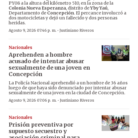
PY08 a la altura del kilómetro 510, en la zona de la
Colonia Nueva Esperanza
, distrito de
Yby Yaú
,
Departamento de
Concepción
. El percance involucró a
dos motocicletas y dejó un fallecido y dos personas
heridas.
·
Agosto 9, 2026 07:46 p. m.
Justiniano Riveros
Nacionales
Aprehenden a hombre
acusado de intentar abusar
sexualmente de una joven en
Concepción
La Policía Nacional aprehendió a un hombre de 36 años
luego de que haya sido denunciado por intentar abusar
sexualmente de una joven en la ciudad de Concepción.
·
Agosto 9, 2026 07:06 p. m.
Justiniano Riveros
Nacionales
Prisión preventiva por
supuesto secuestro y
asociación criminal para