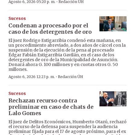
·
Agosto 6, 2026 05:20 p. m.
Redacción ÚH
Sucesos
Condenan a procesado por el
caso de los detergentes de oro
El juez Rodrigo Estigarribia condenó esta mañana, en
un procedimiento abreviado, a dos años de cárcel con la
suspensión de la ejecución de la pena al procesado
Édgar Fabián Estigarribia Gavilán, en el caso de los
detergentes de oro de la Municipalidad de Asunción.
Donará ahora G. 100 millones y en cuotas otros G. 50
millones.
·
Agosto 6, 2026 12:23 p. m.
Redacción ÚH
Sucesos
Rechazan recurso contra
preliminar en caso de chats de
Lalo Gomes
El juez de Delitos Económicos, Humberto Otazú, rechazó
el recurso de la defensa para suspender la audiencia
preliminar fijada para el 17 de agosto próximo, para el ex