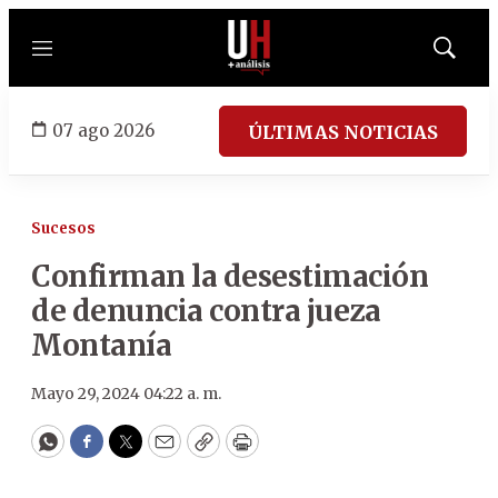
Menú
Mostrar
búsqued
07 ago 2026
ÚLTIMAS NOTICIAS
Sucesos
Confirman la desestimación
de denuncia contra jueza
Montanía
Mayo 29, 2024 04:22 a. m.
WhatsApp
Facebook
Twitter
Email
Copy
Print