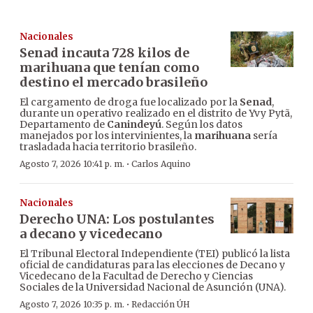
Nacionales
Senad incauta 728 kilos de
marihuana que tenían como
destino el mercado brasileño
El cargamento de droga fue localizado por la
Senad
,
durante un operativo realizado en el distrito de Yvy Pytã,
Departamento de
Canindeyú
. Según los datos
manejados por los intervinientes, la
marihuana
sería
trasladada hacia territorio brasileño.
·
Agosto 7, 2026 10:41 p. m.
Carlos Aquino
Nacionales
Derecho UNA: Los postulantes
a decano y vicedecano
El Tribunal Electoral Independiente (TEI) publicó la lista
oficial de candidaturas para las elecciones de Decano y
Vicedecano de la Facultad de Derecho y Ciencias
Sociales de la Universidad Nacional de Asunción (UNA).
·
Agosto 7, 2026 10:35 p. m.
Redacción ÚH