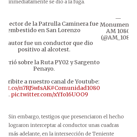
inmediatamente se dio a la fuga.
—
Inspector de la Patrulla Caminera fue
Monumental
embestido en San Lorenzo
AM 1080
(@AM_1080)
 El autor fue un conductor que dio
positivo al alcotest.
 Ocurrió sobre la Ruta PY02 y Sargento
Penayo.
uscribite a nuestro canal de Youtube:
s://t.co/n7RJ5wIsAK
#Comunidad1080
📻…
pic.twitter.com/xYfo16UOO9
Sin embargo, testigos que presenciaron el hecho
lograron interceptar al conductor unas cuadras
más adelante, en la intersección de Teniente