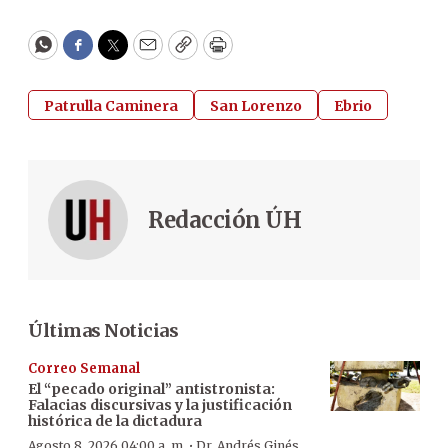
WhatsApp
Facebook
Twitter
Email
Copy
Print
Patrulla Caminera
San Lorenzo
Ebrio
Redacción ÚH
Últimas Noticias
Correo Semanal
El “pecado original” antistronista:
Falacias discursivas y la justificación
histórica de la dictadura
·
Agosto 8, 2026 04:00 a. m.
Dr. Andrés Ginés