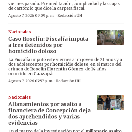
viernes pasado. Premeditación, complicidad y las cajas
de cartón: lo que dice la carpeta fiscal.
·
Agosto 7, 2026 09:09 p. m.
Redacción ÚH
Nacionales
Caso Roselín: Fiscalía imputa
a tres detenidos por
homicidio doloso
La
Fiscalía
imputó este viernes a un joven de 21 años y a
dos adolescentes por
homicidio doloso
, en el marco del
crimen de
Roselín Florentín Gómez
, de 14 años,
ocurrido en
Caazapá
.
·
Agosto 7, 2026 07:57 p. m.
Redacción ÚH
Nacionales
Allanamientos por asalto a
financiera de Concepción deja
dos aprehendidos y varias
evidencias
En el marco de la investigación por el
millonario asalto