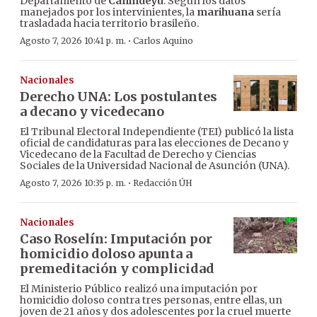
Departamento de
Canindeyú
. Según los datos
manejados por los intervinientes, la
marihuana
sería
trasladada hacia territorio brasileño.
·
Agosto 7, 2026 10:41 p. m.
Carlos Aquino
Nacionales
Derecho UNA: Los postulantes
a decano y vicedecano
El Tribunal Electoral Independiente (TEI) publicó la lista
oficial de candidaturas para las elecciones de Decano y
Vicedecano de la Facultad de Derecho y Ciencias
Sociales de la Universidad Nacional de Asunción (UNA).
·
Agosto 7, 2026 10:35 p. m.
Redacción ÚH
Nacionales
Caso Roselín: Imputación por
homicidio doloso apunta a
premeditación y complicidad
El Ministerio Público realizó una imputación por
homicidio doloso contra tres personas, entre ellas, un
joven de 21 años y dos adolescentes por la cruel muerte