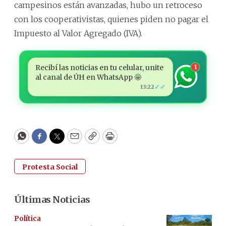
campesinos están avanzadas, hubo un retroceso
con los cooperativistas, quienes piden no pagar el
Impuesto al Valor Agregado (IVA).
Recibí las noticias en tu celular, unite
1
al canal de ÚH en WhatsApp 🤩
✓✓
13:22
WhatsApp
Facebook
Twitter
Email
Copy
Print
Protesta Social
Últimas Noticias
Política