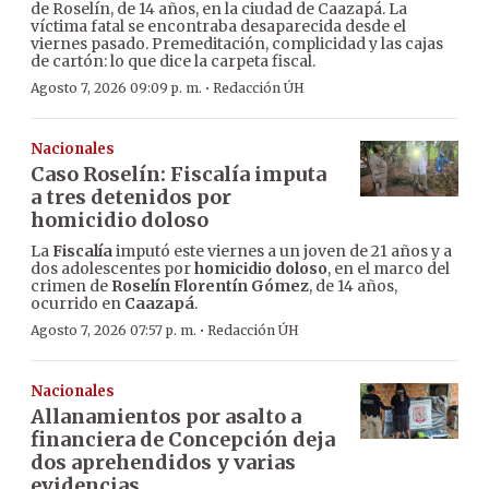
de Roselín, de 14 años, en la ciudad de Caazapá. La
víctima fatal se encontraba desaparecida desde el
viernes pasado. Premeditación, complicidad y las cajas
de cartón: lo que dice la carpeta fiscal.
·
Agosto 7, 2026 09:09 p. m.
Redacción ÚH
Nacionales
Caso Roselín: Fiscalía imputa
a tres detenidos por
homicidio doloso
La
Fiscalía
imputó este viernes a un joven de 21 años y a
dos adolescentes por
homicidio doloso
, en el marco del
crimen de
Roselín Florentín Gómez
, de 14 años,
ocurrido en
Caazapá
.
·
Agosto 7, 2026 07:57 p. m.
Redacción ÚH
Nacionales
Allanamientos por asalto a
financiera de Concepción deja
dos aprehendidos y varias
evidencias