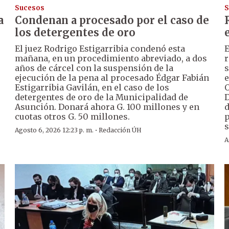
Sucesos
S
a
Condenan a procesado por el caso de
los detergentes de oro
El juez Rodrigo Estigarribia condenó esta
E
mañana, en un procedimiento abreviado, a dos
r
años de cárcel con la suspensión de la
s
ejecución de la pena al procesado Édgar Fabián
e
Estigarribia Gavilán, en el caso de los
O
detergentes de oro de la Municipalidad de
D
Asunción. Donará ahora G. 100 millones y en
d
cuotas otros G. 50 millones.
p
s
·
Agosto 6, 2026 12:23 p. m.
Redacción ÚH
A