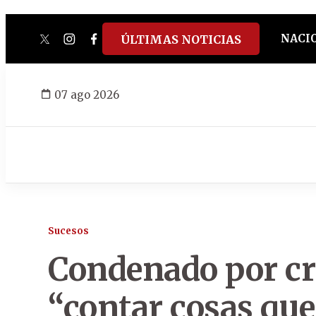
NACI
ÚLTIMAS NOTICIAS
twitter
instagram
facebook
tiktok
youtube
spotify
07 ago 2026
Sucesos
Condenado por cr
“contar cosas que