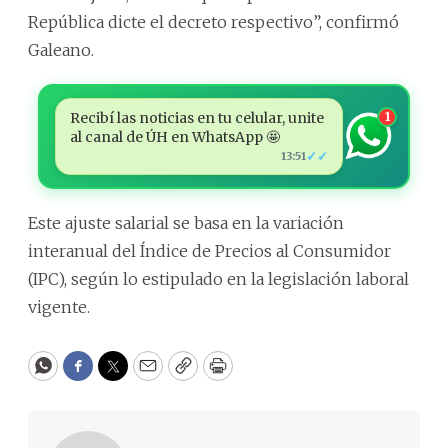
República dicte el decreto respectivo”, confirmó
Galeano.
Recibí las noticias en tu celular, unite
1
al canal de ÚH en WhatsApp 🤩
✓✓
13:51
Este ajuste salarial se basa en la variación
interanual del Índice de Precios al Consumidor
(IPC), según lo estipulado en la legislación laboral
vigente.
WhatsApp
Facebook
Twitter
Email
Copy
Print