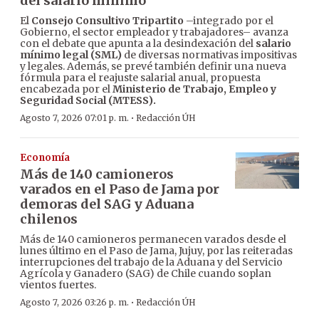
del salario mínimo
El
Consejo Consultivo Tripartito
–integrado por el
Gobierno, el sector empleador y trabajadores– avanza
con el debate que apunta a la desindexación del
salario
mínimo legal (SML)
de diversas normativas impositivas
y legales. Además, se prevé también definir una nueva
fórmula para el reajuste salarial anual, propuesta
encabezada por el
Ministerio de Trabajo, Empleo y
Seguridad Social (MTESS).
·
Agosto 7, 2026 07:01 p. m.
Redacción ÚH
Economía
Más de 140 camioneros
varados en el Paso de Jama por
demoras del SAG y Aduana
chilenos
Más de 140 camioneros permanecen varados desde el
lunes último en el Paso de Jama, Jujuy, por las reiteradas
interrupciones del trabajo de la Aduana y del Servicio
Agrícola y Ganadero (SAG) de Chile cuando soplan
vientos fuertes.
·
Agosto 7, 2026 03:26 p. m.
Redacción ÚH