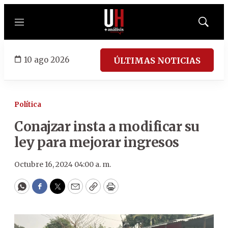
Menú
Mostrar
búsqued
10 ago 2026
ÚLTIMAS NOTICIAS
Política
Conajzar insta a modificar su
ley para mejorar ingresos
Octubre 16, 2024 04:00 a. m.
WhatsApp
Facebook
Twitter
Email
Copy
Print