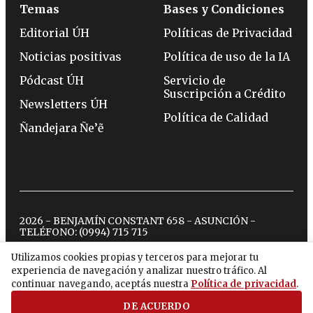
Temas
Bases y Condiciones
Editorial ÚH
Políticas de Privacidad
Noticias positivas
Política de uso de la IA
Pódcast ÚH
Servicio de
Suscripción a Crédito
Newsletters ÚH
Política de Calidad
Ñandejara Ñe’ẽ
2026 - BENJAMÍN CONSTANT 658 - ASUNCIÓN -
TELÉFONO:
(0994) 715 715
Utilizamos cookies propias y terceros para mejorar tu
experiencia de navegación y analizar nuestro tráfico. Al
twitter
instagram
facebook
tiktok
youtube
spotify
continuar navegando, aceptás nuestra
Política de privacidad
.
DE ACUERDO