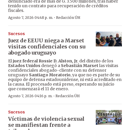
denunciado era de más de G. 3.500 millones, tras haber
tenido un contrato para recuperación de créditos
fiscales.
·
Agosto 7, 2026 04:48 p. m.
Redacción ÚH
Sucesos
Juez de EEUU niega a Marset
visitas confidenciales con su
abogado uruguayo
El
juez federal Rossie D. Alston, Jr.
del distrito de los
Estados Unidos
denegó a
Sebastián Marset
las visitas
confidenciales abogado-cliente con su defensor
uruguayo
Santiago Moratorio
, ya que no es parte de su
equipo de defensa estadounidense, ni está acreditado en
la causa. El procesado está preso, esperando su juicio
que comenzará el 11 de enero.
·
Agosto 7, 2026 04:16 p. m.
Redacción ÚH
Sucesos
Víctimas de violencia sexual
se manifiestan frente a