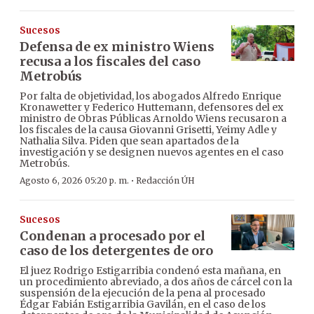
Sucesos
Defensa de ex ministro Wiens
recusa a los fiscales del caso
Metrobús
Por falta de objetividad, los abogados Alfredo Enrique
Kronawetter y Federico Huttemann, defensores del ex
ministro de Obras Públicas Arnoldo Wiens recusaron a
los fiscales de la causa Giovanni Grisetti, Yeimy Adle y
Nathalia Silva. Piden que sean apartados de la
investigación y se designen nuevos agentes en el caso
Metrobús.
·
Agosto 6, 2026 05:20 p. m.
Redacción ÚH
Sucesos
Condenan a procesado por el
caso de los detergentes de oro
El juez Rodrigo Estigarribia condenó esta mañana, en
un procedimiento abreviado, a dos años de cárcel con la
suspensión de la ejecución de la pena al procesado
Édgar Fabián Estigarribia Gavilán, en el caso de los