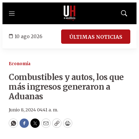
Menú
Mostrar
búsqued
10 ago 2026
ÚLTIMAS NOTICIAS
Economía
Combustibles y autos, los que
más ingresos generaron a
Aduanas
Junio 8, 2024 04:41 a. m.
WhatsApp
Facebook
Twitter
Email
Copy
Print