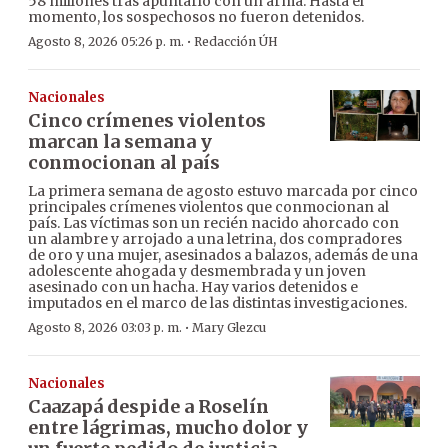
58 millones tras apuntarlo con un arma. Hasta el
momento, los sospechosos no fueron detenidos.
·
Agosto 8, 2026 05:26 p. m.
Redacción ÚH
Nacionales
Cinco crímenes violentos
marcan la semana y
conmocionan al país
La primera semana de agosto estuvo marcada por cinco
principales crímenes violentos que conmocionan al
país. Las víctimas son un recién nacido ahorcado con
un alambre y arrojado a una letrina, dos compradores
de oro y una mujer, asesinados a balazos, además de una
adolescente ahogada y desmembrada y un joven
asesinado con un hacha. Hay varios detenidos e
imputados en el marco de las distintas investigaciones.
·
Agosto 8, 2026 03:03 p. m.
Mary Glezcu
Nacionales
Caazapá despide a Roselín
entre lágrimas, mucho dolor y