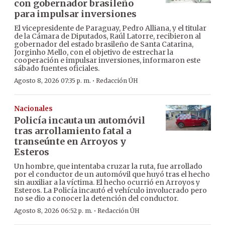
con gobernador brasileño
para impulsar inversiones
El vicepresidente de Paraguay, Pedro Alliana, y el titular
de la Cámara de Diputados, Raúl Latorre, recibieron al
gobernador del estado brasileño de Santa Catarina,
Jorginho Mello, con el objetivo de estrechar la
cooperación e impulsar inversiones, informaron este
sábado fuentes oficiales.
·
Agosto 8, 2026 07:35 p. m.
Redacción ÚH
Nacionales
Policía incauta un automóvil
tras arrollamiento fatal a
transeúnte en Arroyos y
Esteros
Un hombre, que intentaba cruzar la ruta, fue arrollado
por el conductor de un automóvil que huyó tras el hecho
sin auxiliar a la víctima. El hecho ocurrió en Arroyos y
Esteros. La Policía incautó el vehículo involucrado pero
no se dio a conocer la detención del conductor.
·
Agosto 8, 2026 06:52 p. m.
Redacción ÚH