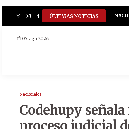
NACI
ÚLTIMAS NOTICIAS
twitter
instagram
facebook
tiktok
youtube
spotify
07 ago 2026
Nacionales
Codehupy señala 
proceso judicial 