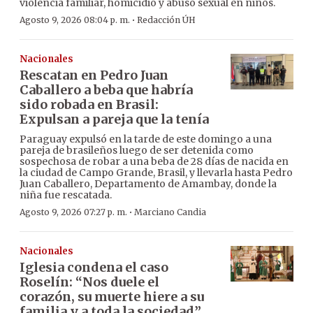
violencia familiar, homicidio y abuso sexual en niños.
·
Agosto 9, 2026 08:04 p. m.
Redacción ÚH
Nacionales
Rescatan en Pedro Juan
Caballero a beba que habría
sido robada en Brasil:
Expulsan a pareja que la tenía
Paraguay expulsó en la tarde de este domingo a una
pareja de brasileños luego de ser detenida como
sospechosa de robar a una beba de 28 días de nacida en
la ciudad de Campo Grande, Brasil, y llevarla hasta Pedro
Juan Caballero, Departamento de Amambay, donde la
niña fue rescatada.
·
Agosto 9, 2026 07:27 p. m.
Marciano Candia
Nacionales
Iglesia condena el caso
Roselín: “Nos duele el
corazón, su muerte hiere a su
familia y a toda la sociedad”