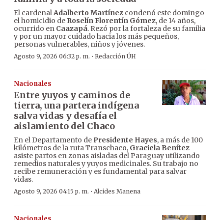
El cardenal
Adalberto Martínez
condenó este domingo
el homicidio de
Roselín Florentín Gómez
, de 14 años,
ocurrido en
Caazapá
. Rezó por la fortaleza de su familia
y por un mayor cuidado hacia los más pequeños,
personas vulnerables, niños y jóvenes.
·
Agosto 9, 2026 06:32 p. m.
Redacción ÚH
Nacionales
Entre yuyos y caminos de
tierra, una partera indígena
salva vidas y desafía el
aislamiento del Chaco
En el Departamento de
Presidente Hayes
, a más de 100
kilómetros de la ruta Transchaco,
Graciela Benítez
asiste partos en zonas aisladas del Paraguay utilizando
remedios naturales y yuyos medicinales. Su trabajo no
recibe remuneración y es fundamental para salvar
vidas.
·
Agosto 9, 2026 04:15 p. m.
Alcides Manena
Nacionales