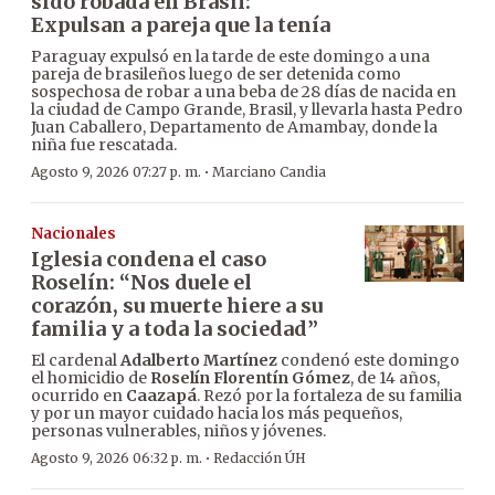
sido robada en Brasil:
Expulsan a pareja que la tenía
Paraguay expulsó en la tarde de este domingo a una
pareja de brasileños luego de ser detenida como
sospechosa de robar a una beba de 28 días de nacida en
la ciudad de Campo Grande, Brasil, y llevarla hasta Pedro
Juan Caballero, Departamento de Amambay, donde la
niña fue rescatada.
·
Agosto 9, 2026 07:27 p. m.
Marciano Candia
Nacionales
Iglesia condena el caso
Roselín: “Nos duele el
corazón, su muerte hiere a su
familia y a toda la sociedad”
El cardenal
Adalberto Martínez
condenó este domingo
el homicidio de
Roselín Florentín Gómez
, de 14 años,
ocurrido en
Caazapá
. Rezó por la fortaleza de su familia
y por un mayor cuidado hacia los más pequeños,
personas vulnerables, niños y jóvenes.
·
Agosto 9, 2026 06:32 p. m.
Redacción ÚH