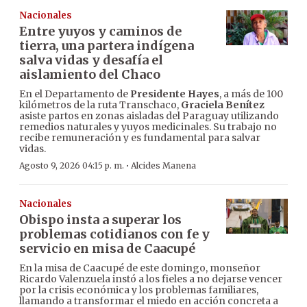
Nacionales
Entre yuyos y caminos de
tierra, una partera indígena
salva vidas y desafía el
aislamiento del Chaco
En el Departamento de
Presidente Hayes
, a más de 100
kilómetros de la ruta Transchaco,
Graciela Benítez
asiste partos en zonas aisladas del Paraguay utilizando
remedios naturales y yuyos medicinales. Su trabajo no
recibe remuneración y es fundamental para salvar
vidas.
·
Agosto 9, 2026 04:15 p. m.
Alcides Manena
Nacionales
Obispo insta a superar los
problemas cotidianos con fe y
servicio en misa de Caacupé
En la misa de Caacupé de este domingo, monseñor
Ricardo Valenzuela instó a los fieles a no dejarse vencer
por la crisis económica y los problemas familiares,
llamando a transformar el miedo en acción concreta a