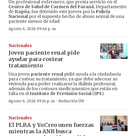
Un profesional enfermero, que presta servicio en el
Centro de Salud de Carmen del Paraná
, Departamento
de
Itapúa
, fue detenido este jueves por la
Policía
Nacional
por el supuesto hecho de abuso sexual de una
paciente menor de edad.
Agosto 6, 2026 09:46 p. m.
Nacionales
Joven paciente renal pide
ayudar para costear
tratamiento
Una joven
paciente renal
pidió ayuda a la ciudadanía
para costear su tratamiento, ya que debe adecuar su
vivienda para poder realizarse la diálisis peritoneal,
además de los costosos medicamentos que están en
falta en el
Instituto de Previsión Social
(
IPS
).
·
Agosto 6, 2026 09:14 p. m.
Redacción ÚH
Nacionales
El PLRA y YoCreo unen fuerzas
mientras la ANR busca