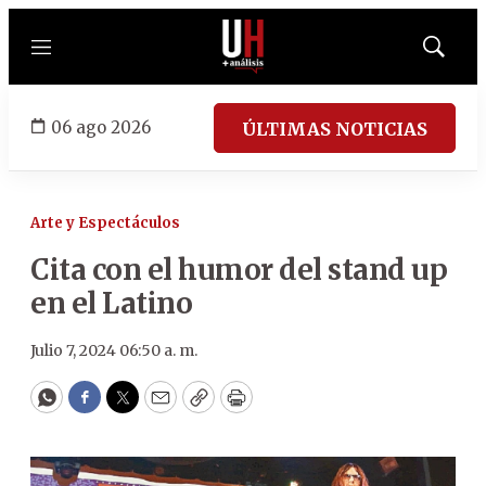
Menú
Mostrar
búsqued
06 ago 2026
ÚLTIMAS NOTICIAS
Arte y Espectáculos
Cita con el humor del stand up
en el Latino
Julio 7, 2024 06:50 a. m.
WhatsApp
Facebook
Twitter
Email
Copy
Print