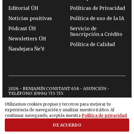
Editorial ÚH
Políticas de Privacidad
Noticias positivas
Política de uso de la IA
Pódcast ÚH
Servicio de
Suscripción a Crédito
Newsletters ÚH
Política de Calidad
Ñandejara Ñe’ẽ
2026 - BENJAMÍN CONSTANT 658 - ASUNCIÓN -
TELÉFONO:
(0994) 715 715
Utilizamos cookies propias y terceros para mejorar tu
experiencia de navegación y analizar nuestro tráfico. Al
twitter
instagram
facebook
tiktok
youtube
spotify
continuar navegando, aceptás nuestra
Política de privacidad
.
DE ACUERDO