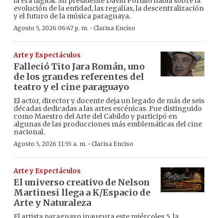
la era digital. Su presidente David Portillo habla sobre la
evolución de la entidad, las regalías, la descentralización
y el futuro de la música paraguaya.
·
Agosto 5, 2026 06:47 p. m.
Clarisa Enciso
Arte y Espectáculos
Falleció Tito Jara Román, uno
de los grandes referentes del
teatro y el cine paraguayo
El actor, director y docente deja un legado de más de seis
décadas dedicadas a las artes escénicas. Fue distinguido
como Maestro del Arte del Cabildo y participó en
algunas de las producciones más emblemáticas del cine
nacional.
·
Agosto 5, 2026 11:55 a. m.
Clarisa Enciso
Arte y Espectáculos
El universo creativo de Nelson
Martinesi llega a K/Espacio de
Arte y Naturaleza
El artista paraguayo inaugura este miércoles 5, la