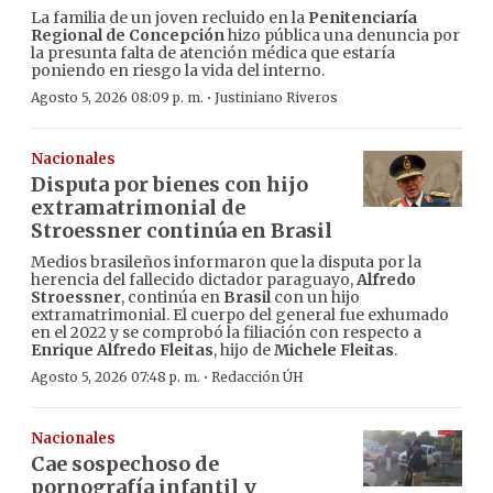
La familia de un joven recluido en la
Penitenciaría
Regional de Concepción
hizo pública una denuncia por
la presunta falta de atención médica que estaría
poniendo en riesgo la vida del interno.
·
Agosto 5, 2026 08:09 p. m.
Justiniano Riveros
Nacionales
Disputa por bienes con hijo
extramatrimonial de
Stroessner continúa en Brasil
Medios brasileños informaron que la disputa por la
herencia del fallecido dictador paraguayo,
Alfredo
Stroessner
, continúa en
Brasil
con un hijo
extramatrimonial. El cuerpo del general fue exhumado
en el 2022 y se comprobó la filiación con respecto a
Enrique Alfredo Fleitas
, hijo de
Michele Fleitas
.
·
Agosto 5, 2026 07:48 p. m.
Redacción ÚH
Nacionales
Cae sospechoso de
pornografía infantil y