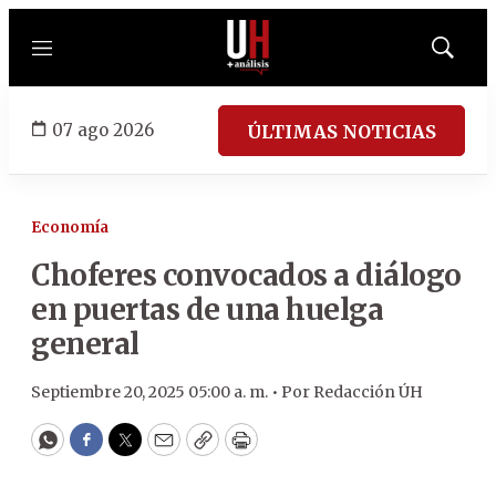
Menú
Mostrar
búsqued
07 ago 2026
ÚLTIMAS NOTICIAS
Economía
Choferes convocados a diálogo
en puertas de una huelga
general
Septiembre 20, 2025 05:00 a. m. •
Por
Redacción ÚH
WhatsApp
Facebook
Twitter
Email
Copy
Print