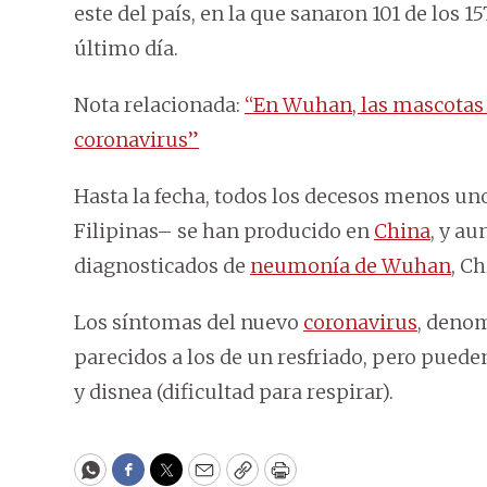
este del país, en la que sanaron 101 de los 
último día.
Nota relacionada:
“En Wuhan, las mascotas s
coronavirus”
Hasta la fecha, todos los decesos menos un
Filipinas– se han producido en
China
, y a
diagnosticados de
neumonía de Wuhan
, C
Los síntomas del nuevo
coronavirus
, deno
parecidos a los de un resfriado, pero puede
y disnea (dificultad para respirar).
WhatsApp
Facebook
Twitter
Email
Copy
Print