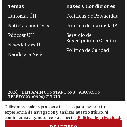
Temas
Bases y Condiciones
Editorial ÚH
Políticas de Privacidad
Noticias positivas
Política de uso de la IA
Pódcast ÚH
Servicio de
Suscripción a Crédito
Newsletters ÚH
Política de Calidad
Ñandejara Ñe’ẽ
2026 - BENJAMÍN CONSTANT 658 - ASUNCIÓN -
TELÉFONO:
(0994) 715 715
Utilizamos cookies propias y terceros para mejorar tu
experiencia de navegación y analizar nuestro tráfico. Al
twitter
instagram
facebook
tiktok
youtube
spotify
continuar navegando, aceptás nuestra
Política de privacidad
.
DE ACUERDO