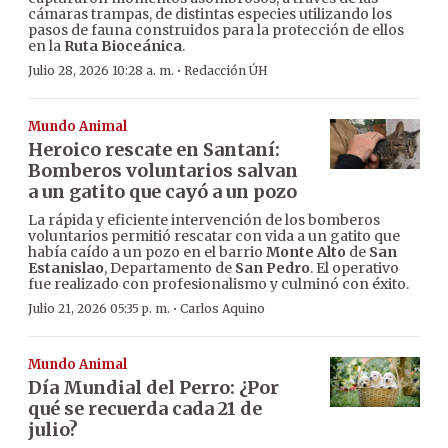
cámaras trampas, de distintas especies utilizando los
pasos de fauna construidos para la protección de ellos
en la
Ruta Bioceánica
.
·
Julio 28, 2026 10:28 a. m.
Redacción ÚH
Mundo Animal
Heroico rescate en Santaní:
Bomberos voluntarios salvan
a un gatito que cayó a un pozo
La rápida y eficiente intervención de los bomberos
voluntarios permitió rescatar con vida a un gatito que
había caído a un pozo en el barrio
Monte Alto
de
San
Estanislao
, Departamento de
San Pedro
. El operativo
fue realizado con profesionalismo y culminó con éxito.
·
Julio 21, 2026 05:35 p. m.
Carlos Aquino
Mundo Animal
Día Mundial del Perro: ¿Por
qué se recuerda cada 21 de
julio?