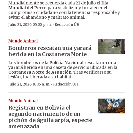
Mundialmente se recuerda cada 21 de julio el
Día
Mundial del Perro
para visibilizar y fortalecer el
compromiso ciudadano con la tenencia responsable y
evitar el abandono y maltrato animal.
·
Julio 21, 2026 05:08 p. m.
Redacción ÚH
Mundo Animal
Bomberos rescatan una yarará
herida en la Costanera Norte
Los bomberos de la
Policía Nacional
rescataron una
yarará
herida en una caseta de servicio ubicada en la
Costanera Norte
de
Asunción
. Tras verificarse su
lesión, fue liberada a su hábitat.
·
Julio 21, 2026 10:35 a. m.
Redacción ÚH
Mundo Animal
Registran en Bolivia el
segundo nacimiento de un
pichón de águila arpía, especie
amenazada