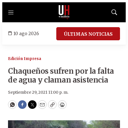
Menú
Mostrar
búsqued
10 ago 2026
ÚLTIMAS NOTICIAS
Edición Impresa
Chaqueños sufren por la falta
de agua y claman asistencia
Septiembre 29, 2021 11:00 p. m.
WhatsApp
Facebook
Twitter
Email
Copy
Print