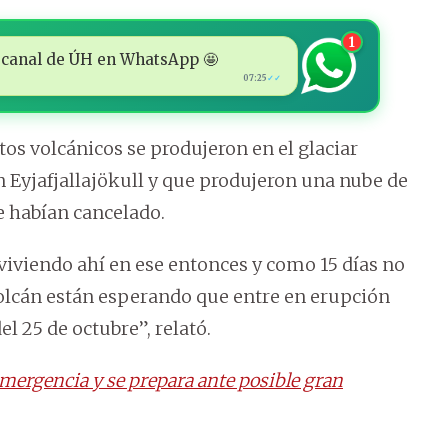
1
 al canal de ÚH en WhatsApp 🤩
07:25
✓✓
os volcánicos se produjeron en el glaciar
án Eyjafjallajökull y que produjeron una nube de
e habían cancelado.
viviendo ahí en ese entonces y como 15 días no
olcán están esperando que entre en erupción
 25 de octubre”, relató.
emergencia y se prepara ante posible gran