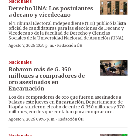
Nacionales
Derecho UNA: Los postulantes
a decano y vicedecano
El Tribunal Electoral Independiente (TEI) publicó la lista
oficial de candidaturas para las elecciones de Decano y
Vicedecano de la Facultad de Derecho y Ciencias
Sociales de la Universidad Nacional de Asunción (UNA).
·
Agosto 7, 2026 10:35 p. m.
Redacción ÚH
Nacionales
Robaron más de G. 350
millones a compradores de
oro asesinados en
Encarnación
Los dos compradores de oro que fueron asesinados a
balazos este jueves en
Encarnación
, Departamento de
Itapúa
, sufrieron el robo de entre G. 350 millones y 370
millones, con los que contaban para comprar oro.
·
Agosto 7, 2026 09:45 p. m.
Redacción ÚH