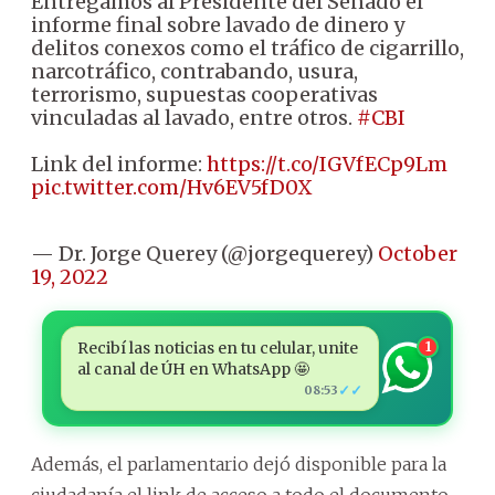
Entregamos al Presidente del Senado el
informe final sobre lavado de dinero y
delitos conexos como el tráfico de cigarrillo,
narcotráfico, contrabando, usura,
terrorismo, supuestas cooperativas
vinculadas al lavado, entre otros.
#CBI
Link del informe:
https://t.co/IGVfECp9Lm
pic.twitter.com/Hv6EV5fD0X
— Dr. Jorge Querey (@jorgequerey)
October
19, 2022
Recibí las noticias en tu celular, unite
1
al canal de ÚH en WhatsApp 🤩
✓✓
08:53
Además, el parlamentario dejó disponible para la
ciudadanía el link de acceso a todo el documento,