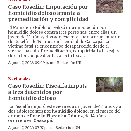
Nacionales
Caso Roselín: Imputación por
homicidio doloso apunta a
premeditación y complicidad
El Ministerio Público realizó una imputación por
homicidio doloso contra tres personas, entre ellas, un
joven de 21 años y dos adolescentes por la cruel muerte
de Roselín, de 14 años, en la ciudad de Caazapá. La
víctima fatal se encontraba desaparecida desde el
viernes pasado. Premeditación, complicidad y las cajas
de cartón: lo que dice la carpeta fiscal.
·
Agosto 7, 2026 09:09 p. m.
Redacción ÚH
Nacionales
Caso Roselín: Fiscalía imputa
a tres detenidos por
homicidio doloso
La
Fiscalía
imputó este viernes a un joven de 21 años y a
dos adolescentes por
homicidio doloso
, en el marco del
crimen de
Roselín Florentín Gómez
, de 14 años,
ocurrido en
Caazapá
.
·
Agosto 7, 2026 07:57 p. m.
Redacción ÚH