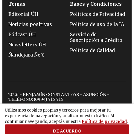
Temas
Bases y Condiciones
Editorial ÚH
Políticas de Privacidad
Noticias positivas
Política de uso de la IA
Pódcast ÚH
Servicio de
Suscripción a Crédito
Newsletters ÚH
Política de Calidad
Ñandejara Ñe’ẽ
2026 - BENJAMÍN CONSTANT 658 - ASUNCIÓN -
TELÉFONO:
(0994) 715 715
Utilizamos cookies propias y terceros para mejorar tu
experiencia de navegación y analizar nuestro tráfico. Al
twitter
instagram
facebook
tiktok
youtube
spotify
continuar navegando, aceptás nuestra
Política de privacidad
.
DE ACUERDO