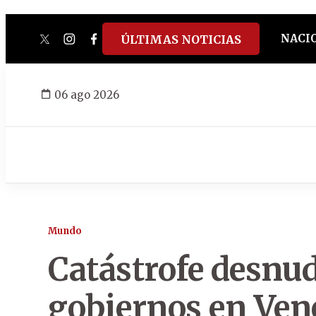
NACI
ÚLTIMAS NOTICIAS
twitter
instagram
facebook
tiktok
youtube
spotify
06 ago 2026
Mundo
Catástrofe desnud
gobiernos en Ven