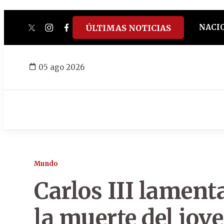
NACI
ÚLTIMAS NOTICIAS
twitter
instagram
facebook
tiktok
youtube
spotify
05 ago 2026
Mundo
Carlos III lamen
la muerte del jov