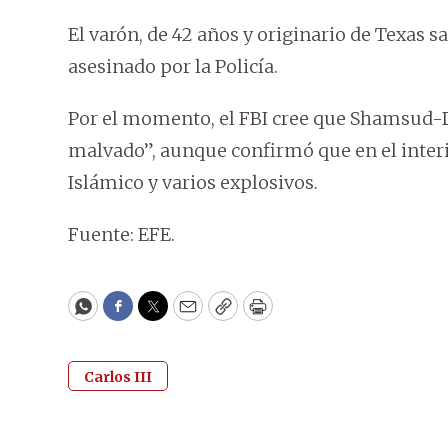
El varón, de 42 años y originario de Texas s
asesinado por la Policía.
Por el momento, el FBI cree que Shamsud-D
malvado”, aunque confirmó que en el interi
Islámico y varios explosivos.
Fuente: EFE.
WhatsApp
Facebook
Twitter
Email
Copy
Print
Carlos III