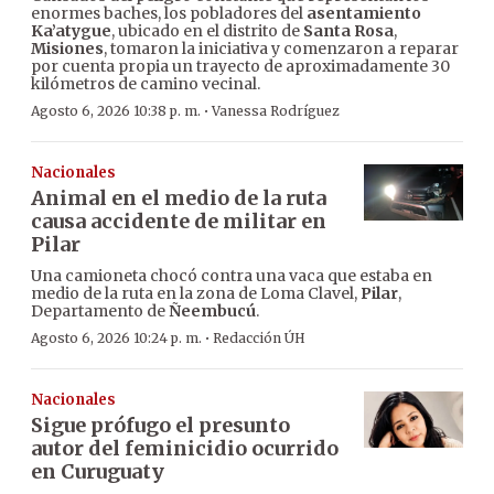
enormes baches, los pobladores del
asentamiento
Ka’atygue
, ubicado en el distrito de
Santa Rosa
,
Misiones
, tomaron la iniciativa y comenzaron a reparar
por cuenta propia un trayecto de aproximadamente 30
kilómetros de camino vecinal.
·
Agosto 6, 2026 10:38 p. m.
Vanessa Rodríguez
Nacionales
Animal en el medio de la ruta
causa accidente de militar en
Pilar
Una camioneta chocó contra una vaca que estaba en
medio de la ruta en la zona de Loma Clavel,
Pilar
,
Departamento de
Ñeembucú
.
·
Agosto 6, 2026 10:24 p. m.
Redacción ÚH
Nacionales
Sigue prófugo el presunto
autor del feminicidio ocurrido
en Curuguaty