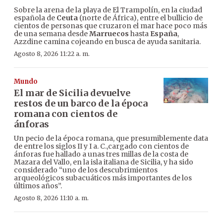
Sobre la arena de la playa de El Trampolín, en la ciudad
española de
Ceuta
(norte de África), entre el bullicio de
cientos de personas que cruzaron el mar hace poco más
de una semana desde
Marruecos
hasta
España
,
Azzdine camina cojeando en busca de ayuda sanitaria.
Agosto 8, 2026 11:22 a. m.
Mundo
El mar de Sicilia devuelve
restos de un barco de la época
romana con cientos de
ánforas
Un pecio de la época romana, que presumiblemente data
de entre los siglos II y I a. C.,cargado con cientos de
ánforas fue hallado a unas tres millas de la costa de
Mazara del Vallo, en la isla italiana de Sicilia, y ha sido
considerado “uno de los descubrimientos
arqueológicos subacuáticos más importantes de los
últimos años”.
Agosto 8, 2026 11:10 a. m.