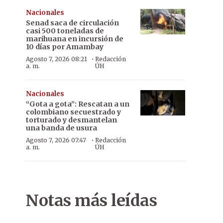
Nacionales
Senad saca de circulación
casi 500 toneladas de
marihuana en incursión de
10 días por Amambay
·
Agosto 7, 2026 08:21
Redacción
a. m.
ÚH
Nacionales
“Gota a gota”: Rescatan a un
colombiano secuestrado y
torturado y desmantelan
una banda de usura
·
Agosto 7, 2026 07:47
Redacción
a. m.
ÚH
Notas más leídas