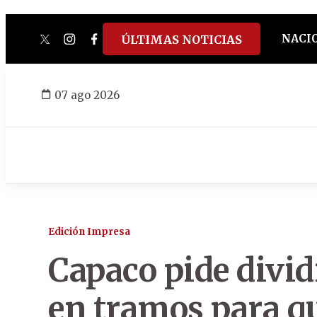
NACI
ÚLTIMAS NOTICIAS
twitter
instagram
facebook
tiktok
youtube
spotify
07 ago 2026
Edición Impresa
Capaco pide divid
en tramos para qu