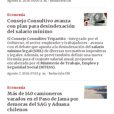
·
Agosto 8, 2026 04:00 a. m.
Redacción ÚH
Economía
Consejo Consultivo avanza
con plan para desindexación
del salario mínimo
El
Consejo Consultivo Tripartito
–integrado por el
Gobierno, el sector empleador y trabajadores– avanza
con el debate que apunta a la desindexación del
salario
mínimo legal (SML)
de diversas normativas impositivas
y legales. Además, se prevé también definir una nueva
fórmula para el reajuste salarial anual, propuesta
encabezada por el
Ministerio de Trabajo, Empleo y
Seguridad Social (MTESS).
·
Agosto 7, 2026 07:01 p. m.
Redacción ÚH
Economía
Más de 140 camioneros
varados en el Paso de Jama por
demoras del SAG y Aduana
chilenos