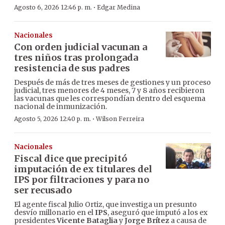
·
Agosto 6, 2026 12:46 p. m.
Edgar Medina
Nacionales
Con orden judicial vacunan a
tres niños tras prolongada
resistencia de sus padres
Después de más de tres meses de gestiones y un proceso
judicial, tres menores de 4 meses, 7 y 8 años recibieron
las vacunas que les correspondían dentro del esquema
nacional de inmunización.
·
Agosto 5, 2026 12:40 p. m.
Wilson Ferreira
Nacionales
Fiscal dice que precipitó
imputación de ex titulares del
IPS por filtraciones y para no
ser recusado
El agente fiscal Julio Ortiz, que investiga un presunto
desvío millonario en el
IPS
, aseguró que imputó a los ex
presidentes
Vicente Bataglia
y
Jorge Brítez
a causa de