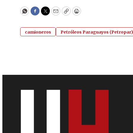
WhatsApp
Facebook
Twitter
Email
Copy
Print
camioneros
Petróleos Paraguayos (Petropar)