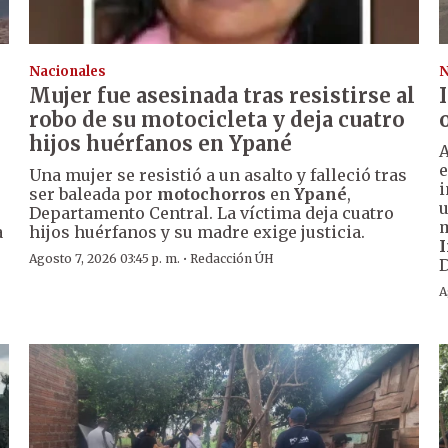
Nacionales
N
Mujer fue asesinada tras resistirse al
robo de su motocicleta y deja cuatro
hijos huérfanos en Ypané
A
e
Una mujer se resistió a un asalto y falleció tras
i
ser baleada por
motochorros
en
Ypané
,
u
Departamento Central. La víctima deja cuatro
m
a
hijos huérfanos y su madre exige justicia.
I
·
Agosto 7, 2026 03:45 p. m.
Redacción ÚH
A