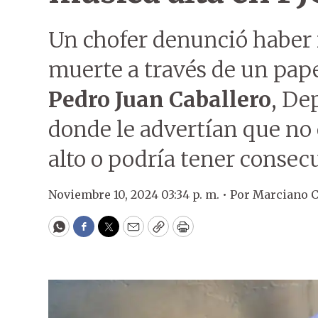
Un chofer denunció haber
muerte a través de un pape
Pedro Juan Caballero
, De
donde le advertían que no
alto o podría tener consecu
Noviembre 10, 2024 03:34 p. m. •
Por
Marciano C
WhatsApp
Facebook
Twitter
Email
Copy
Print