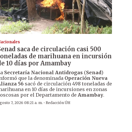
acionales
Senad saca de circulación casi 500
toneladas de marihuana en incursión
de 10 días por Amambay
La
Secretaría Nacional Antidrogas
(
Senad
)
nformó que la denominada
Operación Nueva
lianza 56
sacó de circulación 498 toneladas de
arihuana en 10 días de incursiones en zonas
oscosas por el Departamento de
Amambay
.
·
gosto 7, 2026 08:21 a. m.
Redacción ÚH