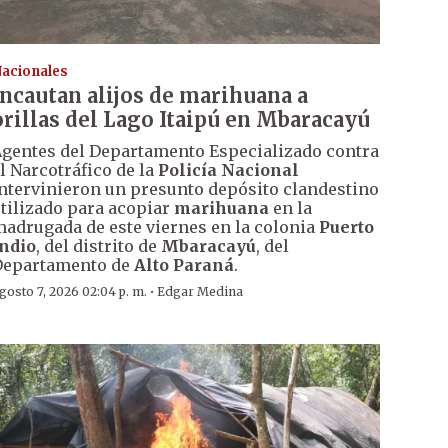
acionales
Incautan alijos de marihuana a
orillas del Lago Itaipú en Mbaracayú
gentes del Departamento Especializado contra
l Narcotráfico de la
Policía Nacional
ntervinieron un presunto depósito clandestino
tilizado para acopiar
marihuana
en la
adrugada de este viernes en la colonia
Puerto
ndio
, del distrito de
Mbaracayú
, del
Departamento de
Alto Paraná
.
·
gosto 7, 2026 02:04 p. m.
Edgar Medina