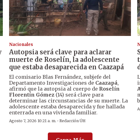
Nacionales
N
y
Autopsia será clave para aclarar
muerte de Roselín, la adolescente
que estaba desaparecida en Caazapá
El comisario Blas Fernández, subjefe del
Departamento Investigaciones de
Caazapá
,
i
afirmó que la autopsia al cuerpo de
Roselín
A
Florentín Gómez
(14) será clave para
m
determinar las circunstancias de su muerte. La
b
adolescente estaba desaparecida y fue hallada
A
enterrada en una vivienda familiar.
·
Agosto 7, 2026 10:21 a. m.
Redacción ÚH
Carga Más