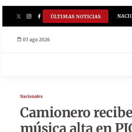
NACI
ÚLTIMAS NOTICIAS
twitter
instagram
facebook
tiktok
youtube
spotify
07 ago 2026
Nacionales
Camionero recib
música alta en PJ