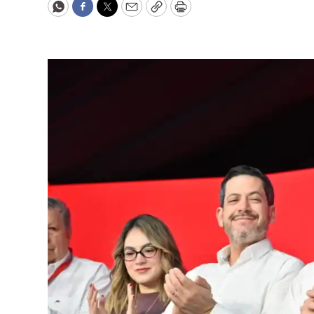
WhatsApp
Facebook
Twitter
Email
Copy
Print