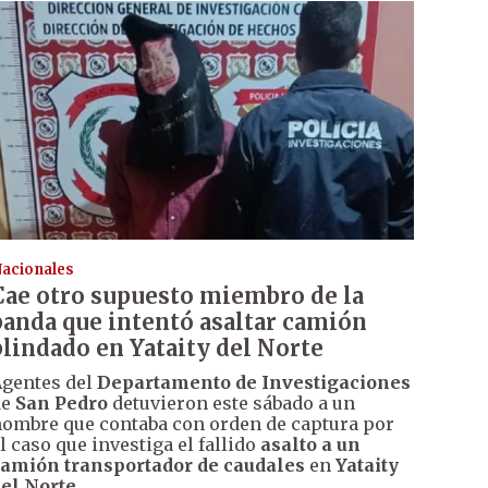
acionales
Cae otro supuesto miembro de la
banda que intentó asaltar camión
blindado en Yataity del Norte
gentes del
Departamento de Investigaciones
de
San Pedro
detuvieron este sábado a un
ombre que contaba con orden de captura por
l caso que investiga el fallido
asalto a un
amión transportador de caudales
en
Yataity
el Norte
.