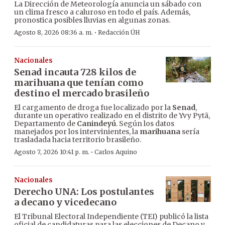
La Dirección de Meteorología anuncia un sábado con
un clima fresco a caluroso en todo el país. Además,
pronostica posibles lluvias en algunas zonas.
·
Agosto 8, 2026 08:36 a. m.
Redacción ÚH
Nacionales
Senad incauta 728 kilos de
marihuana que tenían como
destino el mercado brasileño
El cargamento de droga fue localizado por la
Senad
,
durante un operativo realizado en el distrito de Yvy Pytã,
Departamento de
Canindeyú
. Según los datos
manejados por los intervinientes, la
marihuana
sería
trasladada hacia territorio brasileño.
·
Agosto 7, 2026 10:41 p. m.
Carlos Aquino
Nacionales
Derecho UNA: Los postulantes
a decano y vicedecano
El Tribunal Electoral Independiente (TEI) publicó la lista
oficial de candidaturas para las elecciones de Decano y