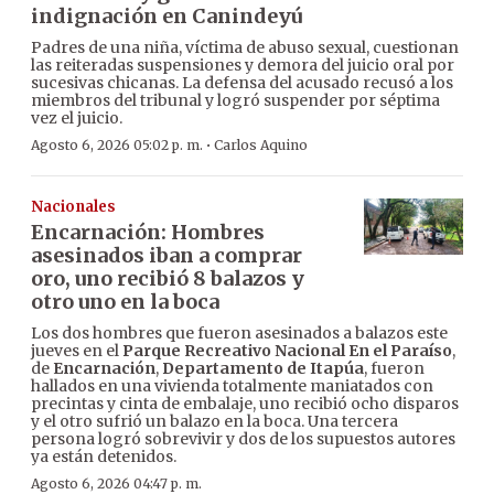
indignación en Canindeyú
Padres de una niña, víctima de abuso sexual, cuestionan
las reiteradas suspensiones y demora del juicio oral por
sucesivas chicanas. La defensa del acusado recusó a los
miembros del tribunal y logró suspender por séptima
vez el juicio.
·
Agosto 6, 2026 05:02 p. m.
Carlos Aquino
Nacionales
Encarnación: Hombres
asesinados iban a comprar
oro, uno recibió 8 balazos y
otro uno en la boca
Los dos hombres que fueron asesinados a balazos este
jueves en el
Parque Recreativo Nacional En el Paraíso
,
de
Encarnación
,
Departamento de Itapúa
, fueron
hallados en una vivienda totalmente maniatados con
precintas y cinta de embalaje, uno recibió ocho disparos
y el otro sufrió un balazo en la boca. Una tercera
persona logró sobrevivir y dos de los supuestos autores
ya están detenidos.
Agosto 6, 2026 04:47 p. m.