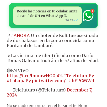
Recibí las noticias en tu celular, unite
1
al canal de ÚH en WhatsApp 🤩
✓✓
20:32
📌
#AHORA
Un chofer de Bolt fue asesinado
de dos balazos, en la zona conocida como
Pantanal de Lambaré.
🔹La víctima fue identificada como Darío
Tomas Galeano Insfrán, de 57 años de edad.
🔴EN VIVO:
https://t.co/bmmwHO0a0L
#TelefuturoPy
#LaLupaPy
pic.twitter.com/TUhEPCMWrI
— Telefuturo (@Telefuturo)
December 7,
2024
No se pudo encontrar en el lugar el teléfono